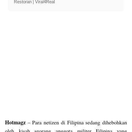
Restoran | Viral4Real
Hotmagz
– Para netizen di Filipina sedang dihebohkan
oleh kisah seorang anggota militer Filipina yang