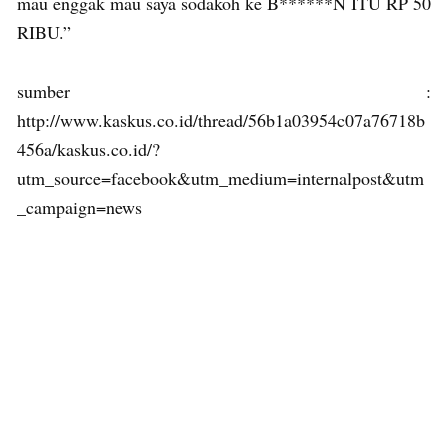
mau enggak mau saya sodakoh ke B******N ITU RP 50
RIBU.”
sumber :
http://www.kaskus.co.id/thread/56b1a03954c07a76718b
456a/kaskus.co.id/?
utm_source=facebook&utm_medium=internalpost&utm
_campaign=news