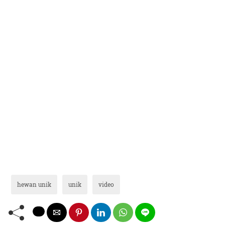
hewan unik
unik
video