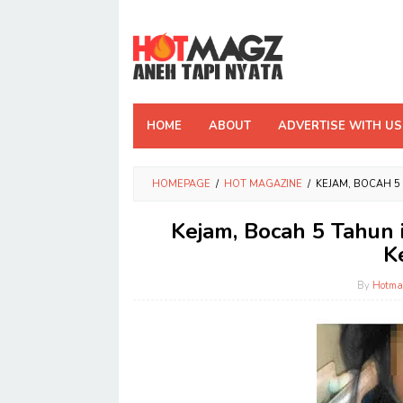
Skip
to
content
HOME
ABOUT
ADVERTISE WITH US
HOMEPAGE
/
HOT MAGAZINE
/
KEJAM, BOCAH 5
Kejam, Bocah 5 Tahun
K
By
Hotma