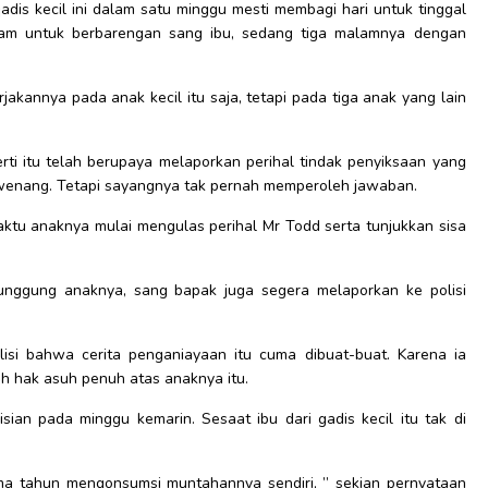
adis kecil ini dalam satu minggu mesti membagi hari untuk tinggal
am untuk berbarengan sang ibu, sedang tiga malamnya dengan
akannya pada anak kecil itu saja, tetapi pada tiga anak yang lain
ti itu telah berupaya melaporkan perihal tindak penyiksaan yang
erwenang. Tetapi sayangnya tak pernah memperoleh jawaban.
ktu anaknya mulai mengulas perihal Mr Todd serta tunjukkan sisa
unggung anaknya, sang bapak juga segera melaporkan ke polisi
lisi bahwa cerita penganiayaan itu cuma dibuat-buat. Karena ia
h hak asuh penuh atas anaknya itu.
isian pada minggu kemarin. Sesaat ibu dari gadis kecil itu tak di
ma tahun mengonsumsi muntahannya sendiri, ” sekian pernyataan