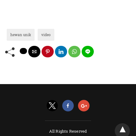
hewan unik
video
All Rights Reserved