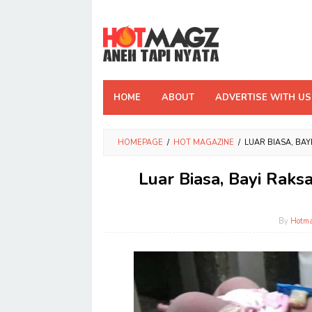
Skip
to
content
HOME
ABOUT
ADVERTISE WITH US
HOMEPAGE
/
HOT MAGAZINE
/
LUAR BIASA, BA
Luar Biasa, Bayi Raks
By
Hotm