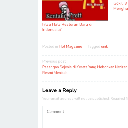
Gokil, 
Menghas
Fitsa Hats Restoran Baru di
Indonesia?
Posted in
Hot Magazine
Tagged
unik
Post
Previous post
navigation
Pasangan Sejenis di Kereta Yang Hebohkan Netizen,
Resmi Menikah
Leave a Reply
Your email address will not be published.
Required f