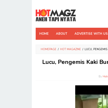
Skip
to
content
HOME
ABOUT
ADVERTISE WITH US
HOMEPAGE
/
HOT MAGAZINE
/
LUCU, PENGEMIS
Lucu, Pengemis Kaki B
By
Hot