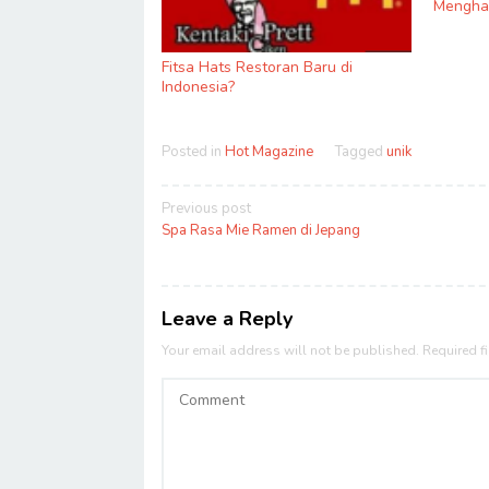
Menghas
Fitsa Hats Restoran Baru di
Indonesia?
Posted in
Hot Magazine
Tagged
unik
Post
Previous post
navigation
Spa Rasa Mie Ramen di Jepang
Leave a Reply
Your email address will not be published.
Required f