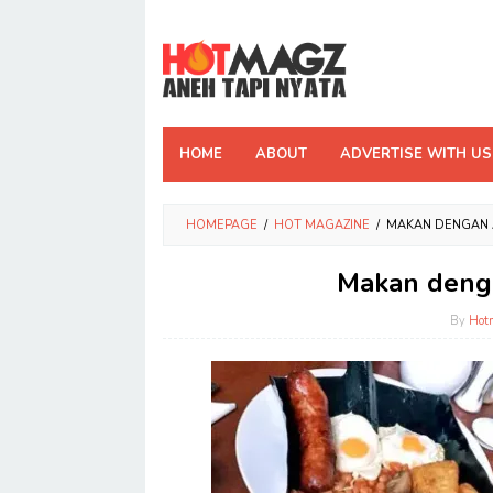
Skip
to
content
HOME
ABOUT
ADVERTISE WITH US
HOMEPAGE
/
HOT MAGAZINE
/
MAKAN DENGAN A
Makan denga
By
Hot