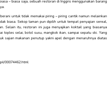
iasa – biasa saja, sebuah restoran di Inggris menggunakan barang
nya.
 berani untuk tidak memakai piring – piring cantik namun melainkan
k biasa. Sekop taman pun dipilih untuk tempat penyajian sereal,
n. Selain itu, restoran ini juga menyajikan koktail yang biasanya
i toples selai, botol susu, mangkok ikan, sampai sepatu ski. Yang
untuk sajian makanan penutup yakni apel dengan menaruhnya diatas
pil/00074462.html