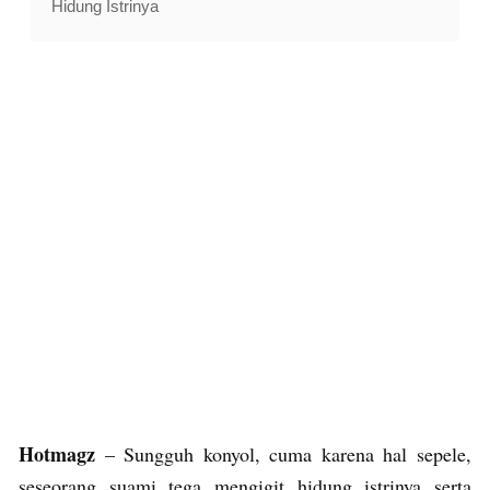
Hidung Istrinya
Hotmagz
– Sungguh konyol, cuma karena hal sepele,
seseorang suami tega mengigit hidung istrinya serta