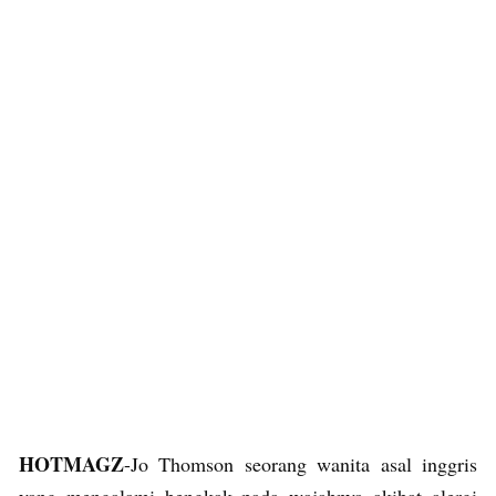
HOTMAGZ
-Jo Thomson seorang wanita asal inggris
yang mengalami bengkak pada wajahnya akibat alergi