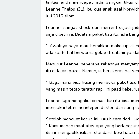
lantas anda mendapati ada bangkai tikus di
Leanne Phelps (31), ibu dua anak asal Norwich
Juli 2015 silam.
Leanne, sangat shock dan menjerit sejadi-j
saja dibelinya. Didalam paket tisu itu, ada bang
” Awalnya saya mau bersihkan make-up di muk
ada suatu hal berwarna gelap di dalamnya. dan 
Menurut Leanne, beberapa rekannya menyampa
itu didalam paket. Namun, ia bersikeras hal s
” Bagaimana bisa kucing membuka paket tisu b
yang masih tetap teratur rapi. Ini pasti kekeliru
Leanne juga mengakui cemas, tisu itu bisa me
mengakui telah menelepon dokter, dan sang 
Setelah mencuat kasus ini, juru bicara dari H
” Kami mohon maaf atas apa yang berlangsung,
disini mengaplikasikan standard kesehatan 