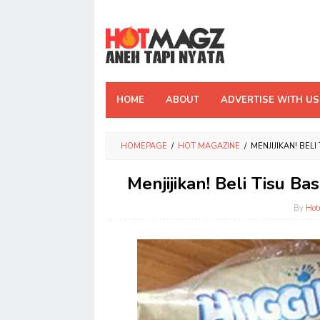
Skip
to
content
HOME
ABOUT
ADVERTISE WITH US
HOMEPAGE
/
HOT MAGAZINE
/
MENJIJIKAN! BEL
Menjijikan! Beli Tisu B
By
Hot