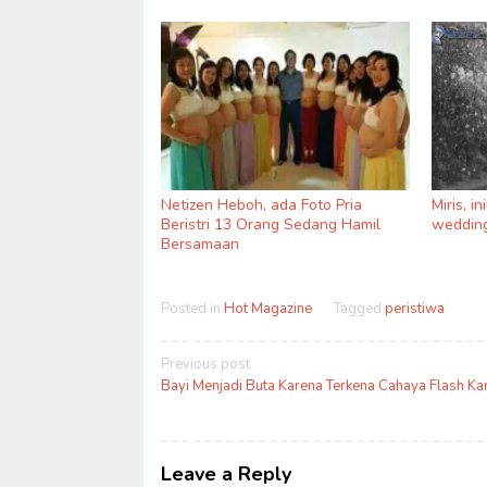
Netizen Heboh, ada Foto Pria
Miris, i
Beristri 13 Orang Sedang Hamil
wedding
Bersamaan
Posted in
Hot Magazine
Tagged
peristiwa
Post
Previous post
navigation
Bayi Menjadi Buta Karena Terkena Cahaya Flash K
Leave a Reply