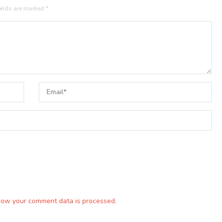
ields are marked
*
how your comment data is processed.