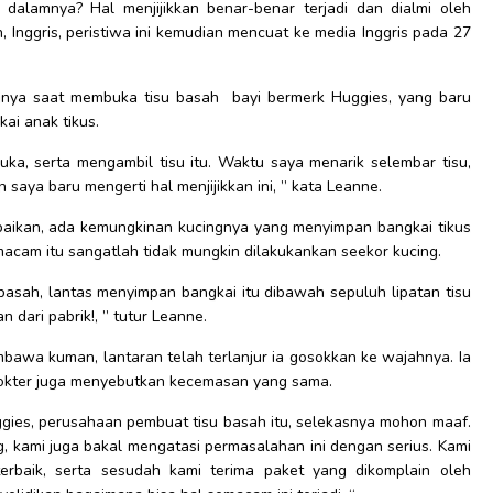
 dalamnya? Hal menjijikkan benar-benar terjadi dan dialmi oleh
, Inggris, peristiwa ini kemudian mencuat ke media Inggris pada 27
adinya saat membuka tisu basah bayi bermerk Huggies, yang baru
kai anak tikus.
a, serta mengambil tisu itu. Waktu saya menarik selembar tisu,
saya baru mengerti hal menjijikkan ini, ” kata Leanne.
ikan, ada kemungkinan kucingnya yang menyimpan bangkai tikus
emacam itu sangatlah tidak mungkin dilakukankan seekor kucing.
asah, lantas menyimpan bangkai itu dibawah sepuluh lipatan tisu
an dari pabrik!, ” tutur Leanne.
mbawa kuman, lantaran telah terlanjur ia gosokkan ke wajahnya. Ia
dokter juga menyebutkan kecemasan yang sama.
uggies, perusahaan pembuat tisu basah itu, selekasnya mohon maaf.
 kami juga bakal mengatasi permasalahan ini dengan serius. Kami
terbaik, serta sesudah kami terima paket yang dikomplain oleh