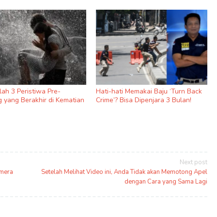
nilah 3 Peristiwa Pre-
Hati-hati Memakai Baju ‘Turn Back
 yang Berakhir di Kematian
Crime’? Bisa Dipenjara 3 Bulan!
Next post
amera
Setelah Melihat Video ini, Anda Tidak akan Memotong Apel
dengan Cara yang Sama Lagi