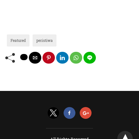
Featured
peristiwa
All Rights Reserved