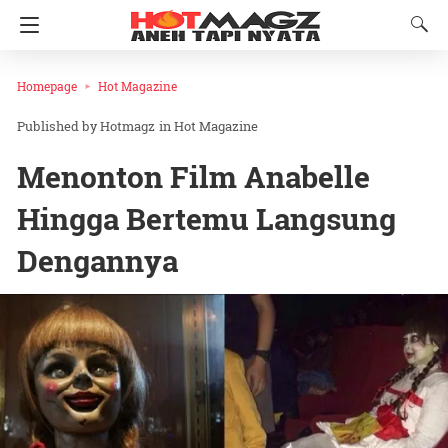
Homepage
Hot Magazine
Hotmagz
in
Hot Magazine
Menonton Film Anabelle
Hingga Bertemu Langsung
Dengannya