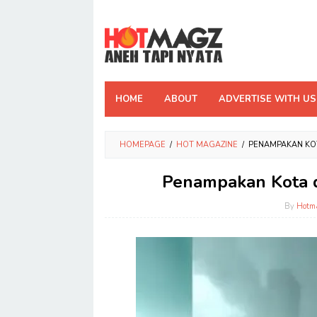
Skip
to
content
HOME
ABOUT
ADVERTISE WITH US
HOMEPAGE
/
HOT MAGAZINE
/
PENAMPAKAN KOT
Penampakan Kota d
By
Hotm