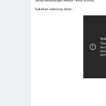
tanda kedatangan kedua Yesus Kristus.
Saksikan videonya disini :