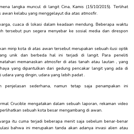
ena langka muncul di langit Cina, Kamis (15/10/2015). Terlihat
s awan kelabu yang menggelayut dia atas atmosfir.
 warga, cuaca di lokasi dalam keadaan mendung. Beberapa waktu
h tersebut pun segera menyebar ke sosial media dan direspon
an mirip kota di atas awan tersebut merupakan sebuah ilusi optik
ng unik dan berbeda hal ini terjadi di langit. Para peneliti
atahari memanaskan atmosfer di atas tanah atau lautan , yang
ahaya yang dipantulkan dari gedung pencakar langit yang ada di
udara yang dingin, udara yang lebih padat .
n penjelasan sederhana, namun tetap saja penampakan ini
mal Crucible mengatakan dalam sebuah laporan, rekaman video
mperlihatkan sebuah kota besar mengambang di awan.
warga itu cuma terjadi beberapa menit saja sebelum benar-benar
lasi bahwa ini merupakan tanda akan adanya invasi alien atau