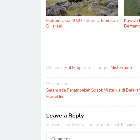
Makam Usia 4000 Tahun Ditemukan
Kawah D
Di Israel
Bertamb
Posted in
Hot Magazine
Tagged
Misteri
,
unik
Post
Previous post
navigation
Seram ada Penampakan Sosok Misterius di Belaka
Model Ini
Leave a Reply
Your email address will not be published.
Required f