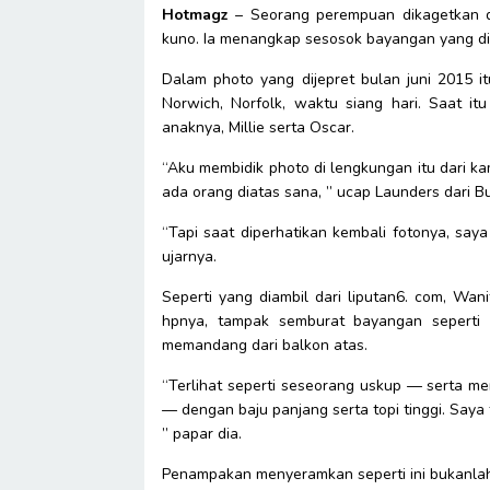
Hotmagz
– Seorang perempuan dikagetkan 
kuno. Ia menangkap sesosok bayangan yang di
Dalam photo yang dijepret bulan juni 2015 i
Norwich, Norfolk, waktu siang hari. Saat i
anaknya, Millie serta Oscar.
“Aku membidik photo di lengkungan itu dari k
ada orang diatas sana, ” ucap Launders dari Bu
“Tapi saat diperhatikan kembali fotonya, saya
ujarnya.
Seperti yang diambil dari liputan6. com, Wa
hpnya, tampak semburat bayangan seperti s
memandang dari balkon atas.
“Terlihat seperti seseorang uskup — serta 
— dengan baju panjang serta topi tinggi. Saya 
” papar dia.
Penampakan menyeramkan seperti ini bukanlah 