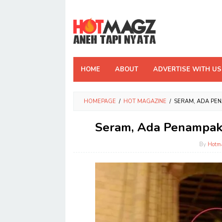
Skip
to
content
HOME
ABOUT
ADVERTISE WITH US
HOMEPAGE
/
HOT MAGAZINE
/
SERAM, ADA PEN
Seram, Ada Penampaka
By
Hotm