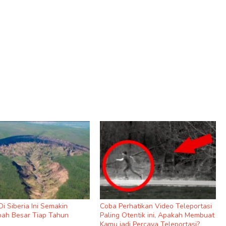
i Siberia Ini Semakin
Coba Perhatikan Video Teleportasi
ah Besar Tiap Tahun
Paling Otentik ini, Apakah Membuat
Kamu jadi Percaya Teleportasi?