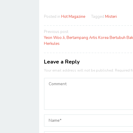
Posted in
Hot Magazine
Tagged
Misteri
Post
Previous post
navigation
Yeon Woo Ji, Bertampang Artis Korea Bertubuh Bak
Herkules
Leave a Reply
Your email address will not be published.
Required f