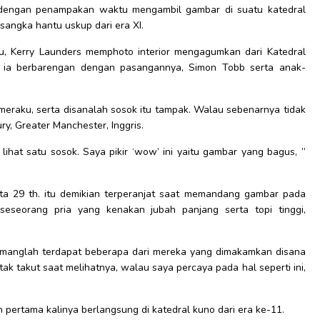
dengan penampakan waktu mengambil gambar di suatu katedral
sangka hantu uskup dari era XI.
tu, Kerry Launders memphoto interior mengagumkan dari Katedral
tu ia berbarengan dengan pasangannya, Simon Tobb serta anak-
ameraku, serta disanalah sosok itu tampak. Walau sebenarnya tidak
ry, Greater Manchester, Inggris.
 lihat satu sosok. Saya pikir ‘wow’ ini yaitu gambar yang bagus, ”
nita 29 th. itu demikian terperanjat saat memandang gambar pada
eseorang pria yang kenakan jubah panjang serta topi tinggi,
memanglah terdapat beberapa dari mereka yang dimakamkan disana
tak takut saat melihatnya, walau saya percaya pada hal seperti ini,
pertama kalinya berlangsung di katedral kuno dari era ke-11.