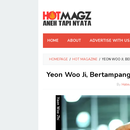
Skip
to
content
HOME
ABOUT
ADVERTISE WITH US
HOMEPAGE
/
HOT MAGAZINE
/
YEON WOO JI, B
Yeon Woo Ji, Bertampang
By
Hotm