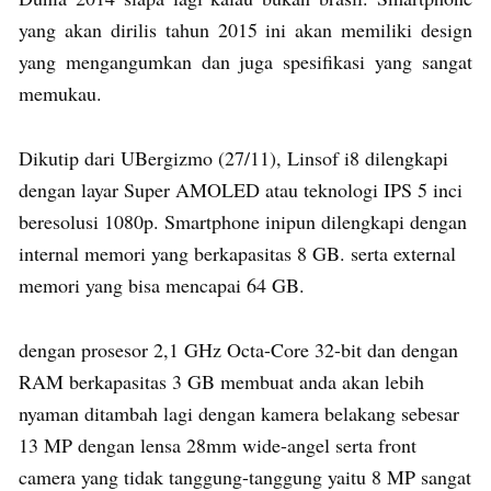
yang akan dirilis tahun 2015 ini akan memiliki design
yang mengangumkan dan juga spesifikasi yang sangat
memukau.
Dikutip dari UBergizmo (27/11), Linsof i8 dilengkapi
dengan layar Super AMOLED atau teknologi IPS 5 inci
beresolusi 1080p. Smartphone inipun dilengkapi dengan
internal memori yang berkapasitas 8 GB. serta external
memori yang bisa mencapai 64 GB.
dengan prosesor 2,1 GHz Octa-Core 32-bit dan dengan
RAM berkapasitas 3 GB membuat anda akan lebih
nyaman ditambah lagi dengan kamera belakang sebesar
13 MP dengan lensa 28mm wide-angel serta front
camera yang tidak tanggung-tanggung yaitu 8 MP sangat