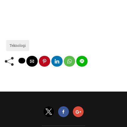
Teknologi