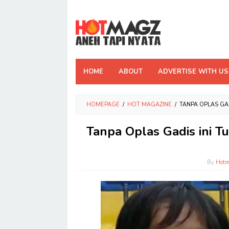
Skip
to
content
HOME
ABOUT
ADVERTISE WITH US
HOMEPAGE
/
HOT MAGAZINE
/
TANPA OPLAS GA
Tanpa Oplas Gadis ini 
By
Hot