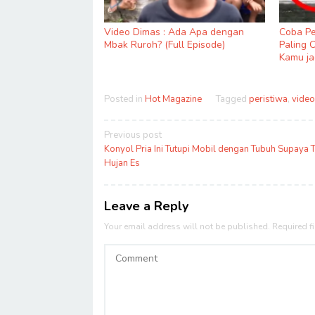
Video Dimas : Ada Apa dengan
Coba Pe
Mbak Ruroh? (Full Episode)
Paling 
Kamu ja
Posted in
Hot Magazine
Tagged
peristiwa
,
video
Post
Previous post
navigation
Konyol Pria Ini Tutupi Mobil dengan Tubuh Supaya 
Hujan Es
Leave a Reply
Your email address will not be published.
Required f