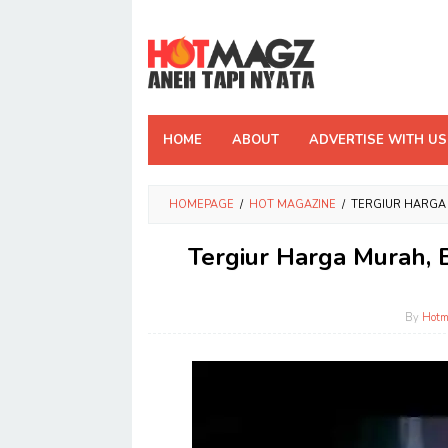
Skip
to
content
HOME
ABOUT
ADVERTISE WITH US
HOMEPAGE
/
HOT MAGAZINE
/
TERGIUR HARGA 
Tergiur Harga Murah, B
By
Hot