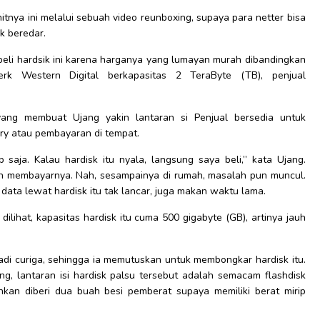
tnya ini melalui sebuah video reunboxing, supaya para netter bisa
k beredar.
mbeli hardsik ini karena harganya yang lumayan murah dibandingkan
rk Western Digital berkapasitas 2 TeraByte (TB), penjual
yang membuat Ujang yakin lantaran si Penjual bersedia untuk
y atau pembayaran di tempat.
saja. Kalau hardisk itu nyala, langsung saya beli,” kata Ujang.
pun membayarnya. Nah, sesampainya di rumah, masalah pun muncul.
data lewat hardisk itu tak lancar, juga makan waktu lama.
lihat, kapasitas hardisk itu cuma 500 gigabyte (GB), artinya jauh
jadi curiga, sehingga ia memutuskan untuk membongkar hardisk itu.
ng, lantaran isi hardisk palsu tersebut adalah semacam flashdisk
hkan diberi dua buah besi pemberat supaya memiliki berat mirip