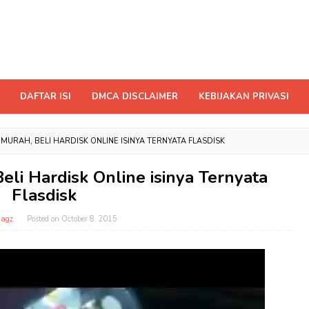
DAFTAR ISI
DMCA DISCLAIMER
KEBIJAKAN PRIVASI
MURAH, BELI HARDISK ONLINE ISINYA TERNYATA FLASDISK
eli Hardisk Online isinya Ternyata
Flasdisk
magz
Posted on
October 8, 2015