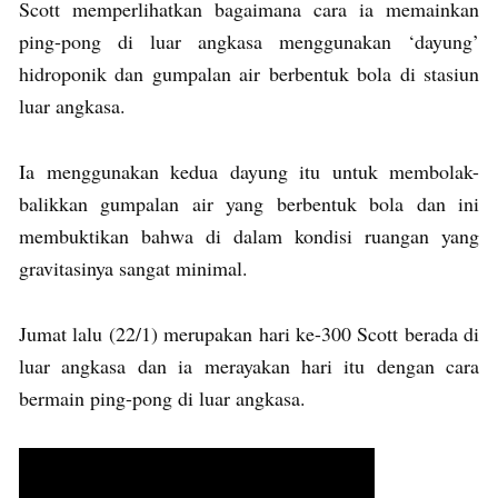
Scott memperlihatkan bagaimana cara ia memainkan
ping-pong di luar angkasa menggunakan ‘dayung’
hidroponik dan gumpalan air berbentuk bola di stasiun
luar angkasa.
Ia menggunakan kedua dayung itu untuk membolak-
balikkan gumpalan air yang berbentuk bola dan ini
membuktikan bahwa di dalam kondisi ruangan yang
gravitasinya sangat minimal.
Jumat lalu (22/1) merupakan hari ke-300 Scott berada di
luar angkasa dan ia merayakan hari itu dengan cara
bermain ping-pong di luar angkasa.