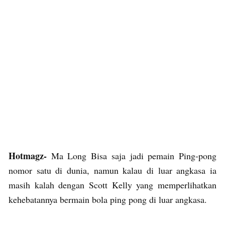
Hotmagz-
Ma Long Bisa saja jadi pemain Ping-pong
nomor satu di dunia, namun kalau di luar angkasa ia
masih kalah dengan Scott Kelly yang memperlihatkan
kehebatannya bermain bola ping pong di luar angkasa.