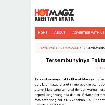
Skip
to
content
HOME
ABOUT
ADVERTISE WITH US
HOMEPAGE
/
HOT MAGAZINE
/
TERSEMBUNYINY
Tersembunyinya Fakta
By
Hotm
Tersembunyinya Fakta Planet Mars yang be
berpikiran kalau planet ini merupakan planet
planet Mars yang terkenal dengan warna mera
seperti langit yang ada di bumi. Selama bert
foto-foto yang dirilis NASA tahun 1976. Plane