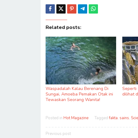
Related posts:
Waspadalah Kalau Berenang Di
Seperti
Sungai, Amoeba Pemakan Otak ini
dilihat 
Tewaskan Seorang Wanita!
Posted in
Hot Magazine
Tagged
fakta
,
sains
,
Sci
Post
Previous post