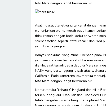
foto Mars dengan langit berwarna biru.
Asal muasal planet yang terkenal dengan warn
menunjukkan warna merah pada hampir setiap u
tidak ramah dengan badai debu berwarna merah.
science fiction seperti “total recall” dan “re
yang kita bayangkan.
Banyak spekulasi yang muncul kenapa pihak 
yang mengatakan hal tersebut karena kesalah
diambil saat terjadi badai debu di Mars sehin
NASA yang bertanggung jawab atas wahana spi
California. Pada konferensi itu, mereka menunj
foto Mars dengan langit berwarna biru.
Menurut buku Richard C Hogland dan Mike Ba
tersebut berjudul “Dark Mission: The Secret
telah mengubah warna langit pada planet Mars
Namun konon para astronom di teleskop Hubbl