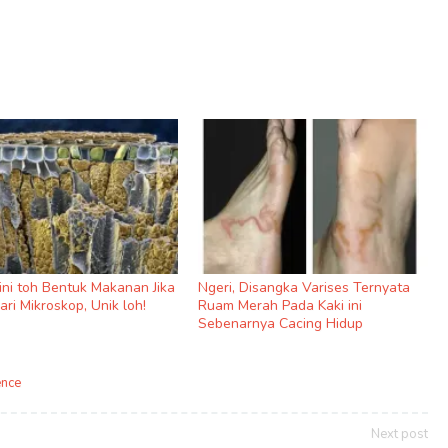
 ini toh Bentuk Makanan Jika
Ngeri, Disangka Varises Ternyata
dari Mikroskop, Unik loh!
Ruam Merah Pada Kaki ini
Sebenarnya Cacing Hidup
ence
Next post