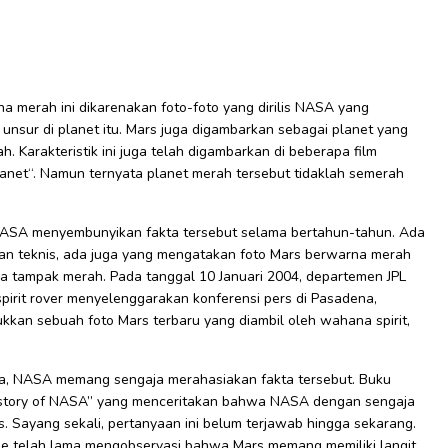
a merah ini dikarenakan foto-foto yang dirilis NASA yang
nsur di planet itu. Mars juga digambarkan sebagai planet yang
 Karakteristik ini juga telah digambarkan di beberapa film
d planet“. Namun ternyata planet merah tersebut tidaklah semerah
NASA menyembunyikan fakta tersebut selama bertahun-tahun. Ada
an teknis, ada juga yang mengatakan foto Mars berwarna merah
gga tampak merah. Pada tanggal 10 Januari 2004, departemen JPL
rit rover menyelenggarakan konferensi pers di Pasadena,
ukkan sebuah foto Mars terbaru yang diambil oleh wahana spirit,
ra, NASA memang sengaja merahasiakan fakta tersebut. Buku
 History of NASA” yang menceritakan bahwa NASA dengan sengaja
. Sayang sekali, pertanyaan ini belum terjawab hingga sekarang.
e telah lama mengobservasi bahwa Mars memang memiliki langit