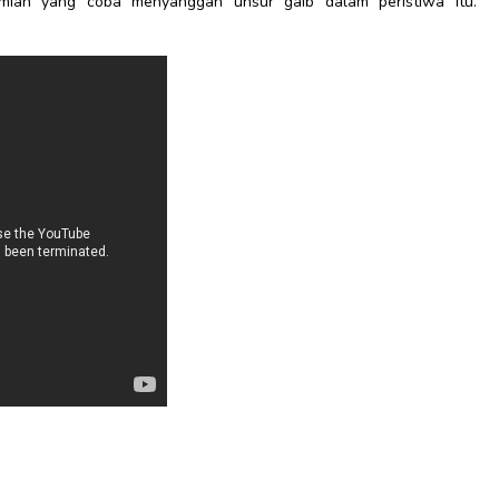
lmiah yang coba menyanggah unsur gaib dalam peristiwa itu.