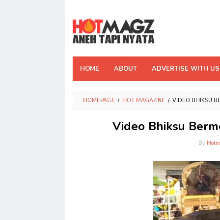
Skip
to
content
HOME
ABOUT
ADVERTISE WITH US
HOMEPAGE
/
HOT MAGAZINE
/
VIDEO BHIKSU B
Video Bhiksu Berm
By
Hotm