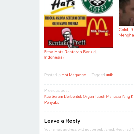
Gokil, 
Menghas
Fitsa Hats Restoran Baru di
Indonesia?
Posted in
Hot Magazine
Tagged
unik
Post
Previous post
navigation
Kue Seram Berbentuk Organ Tubuh Manusia Yang K
Penyakit
Leave a Reply
Your email address will not be published.
Required f