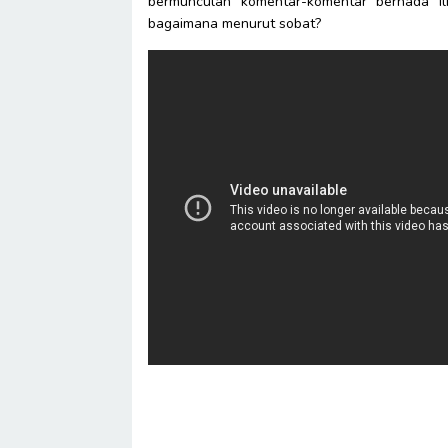
bermunculan komentar-komentar bernada i
bagaimana menurut sobat?