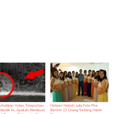
rhatikan Video Teleportasi
Netizen Heboh, ada Foto Pria
Otentik ini, Apakah Membuat
Beristri 13 Orang Sedang Hamil