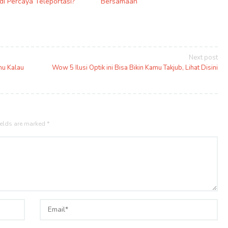
di Percaya Teleportasi?
Bersamaan
Next post
hu Kalau
Wow 5 Ilusi Optik ini Bisa Bikin Kamu Takjub, Lihat Disini
ields are marked
*