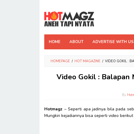
Skip
to
content
HOME
ABOUT
ADVERTISE WITH US
HOMEPAGE
/
HOT MAGAZINE
/
VIDEO GOKIL : 
Video Gokil : Balapan
By
Hot
Hotmagz
– Seperti apa jadinya bila pada se
Mungkin kejadiannya bisa seperti video berikut