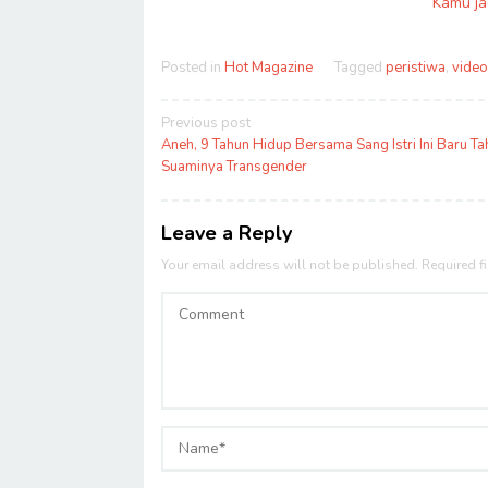
Kamu ja
Posted in
Hot Magazine
Tagged
peristiwa
,
video
Post
Previous post
navigation
Aneh, 9 Tahun Hidup Bersama Sang Istri Ini Baru Ta
Suaminya Transgender
Leave a Reply
Your email address will not be published.
Required f