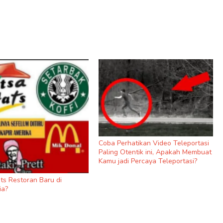
Coba Perhatikan Video Teleportasi
Paling Otentik ini, Apakah Membuat
Kamu jadi Percaya Teleportasi?
ats Restoran Baru di
ia?