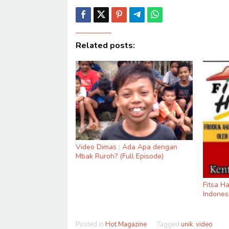
Related posts:
Video Dimas : Ada Apa dengan
Mbak Ruroh? (Full Episode)
Fitsa H
Indones
Posted in
Hot Magazine
Tagged
unik
,
video