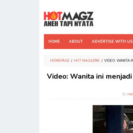
Skip
to
content
HOME
ABOUT
ADVERTISE WITH US
HOMEPAGE
/
HOT MAGAZINE
/
VIDEO: WANITA I
Video: Wanita ini menjadi
By
Ho