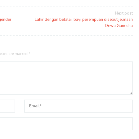
Next post
sgender
Lahir dengan belalai, bayi perempuan disebut jelmaan
Dewa Ganesha
ields are marked
*