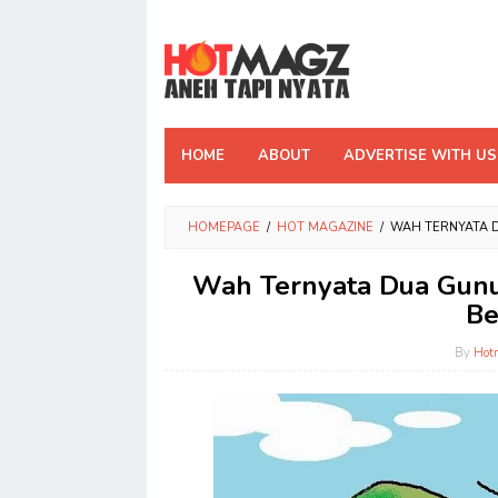
Skip
to
content
HOME
ABOUT
ADVERTISE WITH US
HOMEPAGE
/
HOT MAGAZINE
/
WAH TERNYATA 
Wah Ternyata Dua Gunu
Be
By
Hot