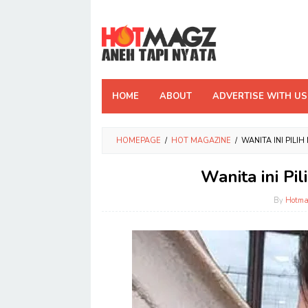
Skip
to
content
HOME
ABOUT
ADVERTISE WITH US
HOMEPAGE
/
HOT MAGAZINE
/
WANITA INI PILI
Wanita ini Pi
By
Hotma