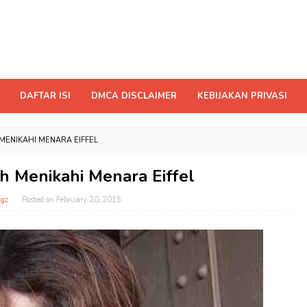
DAFTAR ISI
DMCA DISCLAIMER
KEBIJAKAN PRIVASI
H MENIKAHI MENARA EIFFEL
lih Menikahi Menara Eiffel
gz
Posted on
February 20, 2015