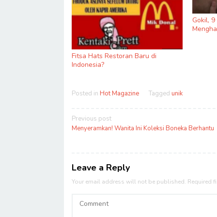
Gokil, 
Menghas
Fitsa Hats Restoran Baru di
Indonesia?
Posted in
Hot Magazine
Tagged
unik
Post
Previous post
navigation
Menyeramkan! Wanita Ini Koleksi Boneka Berhantu
Leave a Reply
Your email address will not be published.
Required f