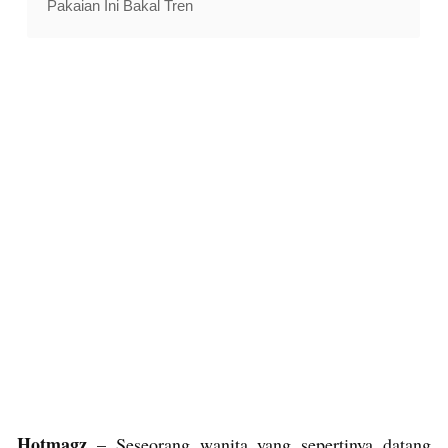
Pakaian Ini Bakal Tren
Hotmagz
– Seseorang wanita yang sepertinya datang