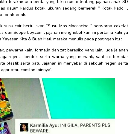
aktu terakhir ada berita yang bikin ramai tentang jajanan anak SD
emas dalam kardus kotak ukuran sedang bermerek ” Kotak kado “,
tun anak-anak.
stik susu cair bertuliskan “Susu Mas Moccacino ” berwarna cokelat
lis dari Sooperboy.com , jajanan menghebohkan ini pertama kalinya
 Yayasan Kita & Buah Hati. mereka menulis pada postingan itu :
x, pewarna kain, formalin dan zat beresiko yang lain, juga jajanan
gam jenis, bentuk serta warna yang menarik, saat ini beredar
e plastik serta batu. Jajanan ini menyebar di sekolah negeri serta
gar atau camilan lainnya’.