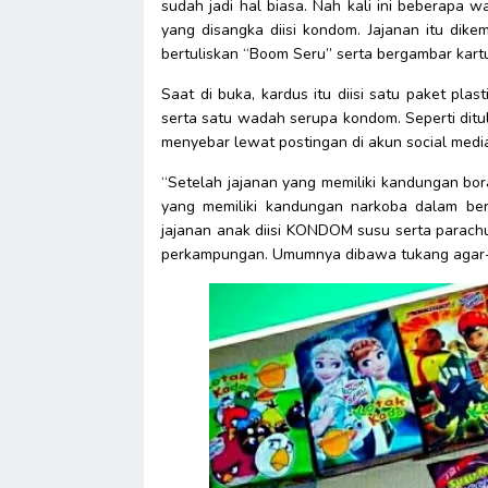
sudah jadi hal biasa. Nah kali ini beberapa w
yang disangka diisi kondom. Jajanan itu dik
bertuliskan “Boom Seru” serta bergambar kar
Saat di buka, kardus itu diisi satu paket pla
serta satu wadah serupa kondom. Seperti ditu
menyebar lewat postingan di akun social media
“Setelah jajanan yang memiliki kandungan bora
yang memiliki kandungan narkoba dalam bera
jajanan anak diisi KONDOM susu serta parachut
perkampungan. Umumnya dibawa tukang agar-a