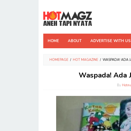
Skip
to
content
HOME
ABOUT
ADVERTISE WITH US
HOMEPAGE
/
HOT MAGAZINE
/
WASPADA! ADA J
Waspada! Ada J
By
Hotm