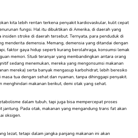
 kita lebih rentan terkena penyakit kardiovaskular, kulit cepat
enurunan fungsi. Hal itu dibuktikan di Amerika, di daerah yang
a insiden stroke di daerah tersebut. Ternyata, para penduduk di
yang menderita demensia. Memang, demensia yang ditandai dengan
api, faktor gaya hidup seperti kurang berolahraga, konsumsi lemak
angguan memori. Studi teranyar yang membandingkan antara orang
ognitif sedang menemukan, mereka yang mengonsumsi makanan
anan mereka) serta banyak mengasup karbohidrat, lebih beresiko
i masa tua dengan sehat dan nyaman, tanpa dihinggapi penyakit.
n menghindari makanan berikut, demi otak yang sehat.
abolisme dalam tubuh, tapi juga bisa mempercepat proses
it jantung. Pada otak, makanan yang mengandung trans fat akan
i oksigen.
 lezat, tetapi dalam jangka panjang makanan ini akan