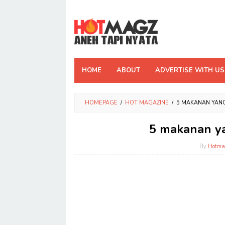
Skip
to
content
HOME
ABOUT
ADVERTISE WITH US
HOMEPAGE
/
HOT MAGAZINE
/
5 MAKANAN YANG
5 makanan ya
By
Hotma