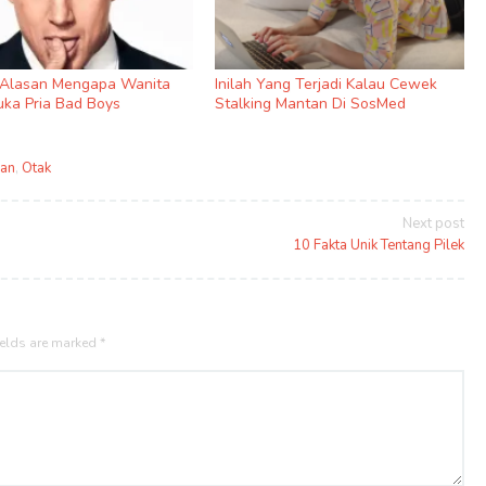
7 Alasan Mengapa Wanita
Inilah Yang Terjadi Kalau Cewek
uka Pria Bad Boys
Stalking Mantan Di SosMed
an
,
Otak
Next post
10 Fakta Unik Tentang Pilek
ields are marked
*