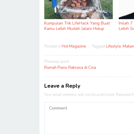
Kumpulan Trik LifeHack Yang Buat
Inilah 
Kamu Lebih Mudah Jalani Hidup
Lebih S
Posted in
Hot Magazine
Tagged
Lifestyle
,
Makan
Post
Previous post
navigation
Rumah Piano Raksasa di Cina
Leave a Reply
Your email address will not be published.
Required f