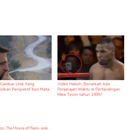
9 Gambar Unik Yang
Video Heboh, Benarkah Ada
ilkan Perspektif Ilusi Mata
Penjelajah Waktu di Pertandingan
Mike Tyson tahun 1995?
ano
,
The House of Piano
,
unik