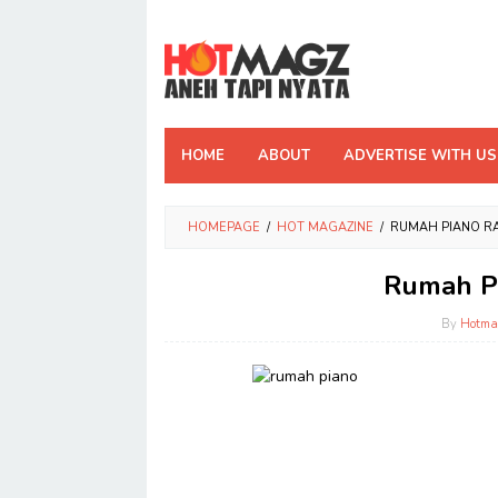
Skip
to
content
HOME
ABOUT
ADVERTISE WITH US
HOMEPAGE
/
HOT MAGAZINE
/
RUMAH PIANO RA
Rumah Pi
By
Hotma