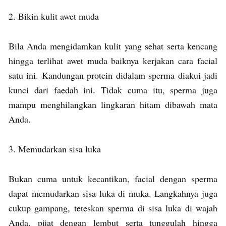
2. Bikin kulit awet muda
Bila Anda mengidamkan kulit yang sehat serta kencang
hingga terlihat awet muda baiknya kerjakan cara facial
satu ini. Kandungan protein didalam sperma diakui jadi
kunci dari faedah ini. Tidak cuma itu, sperma juga
mampu menghilangkan lingkaran hitam dibawah mata
Anda.
3. Memudarkan sisa luka
Bukan cuma untuk kecantikan, facial dengan sperma
dapat memudarkan sisa luka di muka. Langkahnya juga
cukup gampang, teteskan sperma di sisa luka di wajah
Anda, pijat dengan lembut serta tunggulah hingga