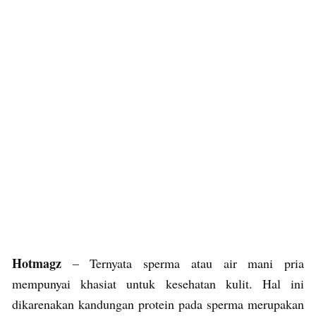
Hotmagz
– Ternyata sperma atau air mani pria
mempunyai khasiat untuk kesehatan kulit. Hal ini
dikarenakan kandungan protein pada sperma merupakan