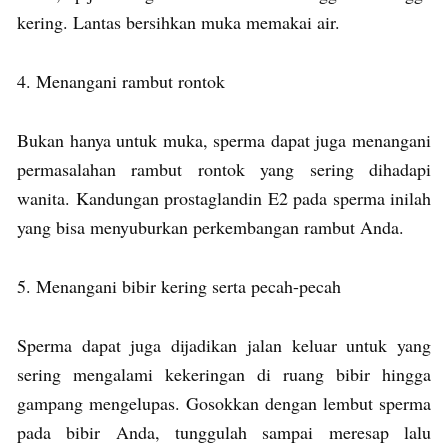
kering. Lantas bersihkan muka memakai air.
4. Menangani rambut rontok
Bukan hanya untuk muka, sperma dapat juga menangani
permasalahan rambut rontok yang sering dihadapi
wanita. Kandungan prostaglandin E2 pada sperma inilah
yang bisa menyuburkan perkembangan rambut Anda.
5. Menangani bibir kering serta pecah-pecah
Sperma dapat juga dijadikan jalan keluar untuk yang
sering mengalami kekeringan di ruang bibir hingga
gampang mengelupas. Gosokkan dengan lembut sperma
pada bibir Anda, tunggulah sampai meresap lalu