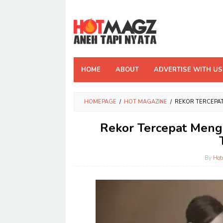
Skip
to
content
HOME
ABOUT
ADVERTISE WITH US
HOMEPAGE
/
HOT MAGAZINE
/
REKOR TERCEPA
Rekor Tercepat Meng
By
Hot