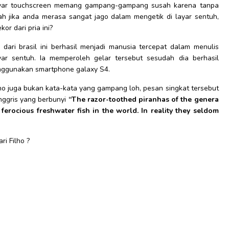
yar touchscreen memang gampang-gampang susah karena tanpa
 Nah jika anda merasa sangat jago dalam mengetik di layar sentuh,
r dari pria ini?
dari brasil ini berhasil menjadi manusia tercepat dalam menulis
r sentuh. Ia memperoleh gelar tersebut sesudah dia berhasil
nggunakan smartphone galaxy S4.
ilho juga bukan kata-kata yang gampang loh, pesan singkat tersebut
inggris yang berbunyi
“The razor-toothed piranhas of the genera
erocious freshwater fish in the world. In reality they seldom
i Filho ?