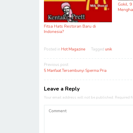
Gokil, 
Menghas
Fitsa Hats Restoran Baru di
Indonesia?
Posted in
Hot Magazine
Tagged
unik
Post
Previous post
navigation
5 Manfaat Tersembunyi Sperma Pria
Leave a Reply
Your email address will not be published.
Required f