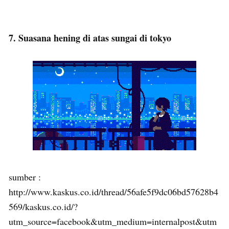
7. Suasana hening di atas sungai di tokyo
sumber :
http://www.kaskus.co.id/thread/56afe5f9dc06bd57628b4
569/kaskus.co.id/?
utm_source=facebook&utm_medium=internalpost&utm