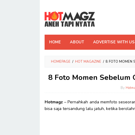
Skip
to
content
HOME
ABOUT
ADVERTISE WITH US
HOMEPAGE
/
HOT MAGAZINE
/
8 FOTO MOMEN 
8 Foto Momen Sebelum O
By
Hotm
Hotmagz
– Pernahkah anda memfoto seseorang
bisa saja tersandung lalu jatuh, ketika berolah