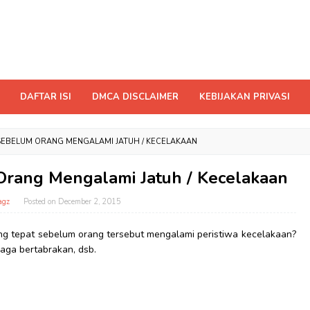
DAFTAR ISI
DMCA DISCLAIMER
KEBIJAKAN PRIVASI
SEBELUM ORANG MENGALAMI JATUH / KECELAKAAN
rang Mengalami Jatuh / Kecelakaan
agz
Posted on
December 2, 2015
 tepat sebelum orang tersebut mengalami peristiwa kecelakaan?
raga bertabrakan, dsb.