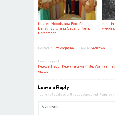
Netizen Heboh, ada Foto Pria
Miris, i
Beristri 13 Orang Sedang Hamil
wedding
Bersamaan
Posted in
Hot Magazine
Tagged
peristiwa
Post
Previous post
navigation
Kelewat Heboh Ketika Tertawa, Mulut Wanita ini Tak
ditutup
Leave a Reply
Your email address will not be published.
Required f