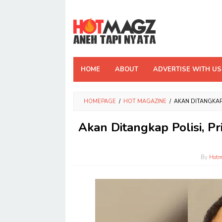
Skip
to
content
HOME
ABOUT
ADVERTISE WITH US
HOMEPAGE
/
HOT MAGAZINE
/
AKAN DITANGKAP 
Akan Ditangkap Polisi, Pr
By
Hot