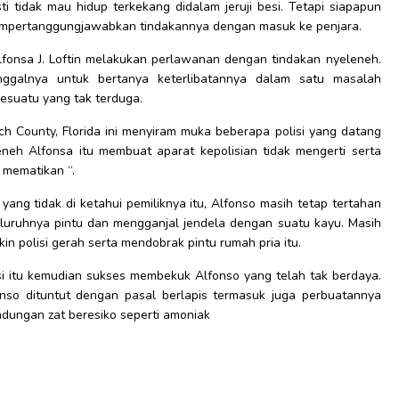
ti tidak mau hidup terkekang didalam jeruji besi. Tetapi siapapun
 mempertanggungjawabkan tindakannya dengan masuk ke penjara.
Alfonsa J. Loftin melakukan perlawanan dengan tindakan nyeleneh.
nggalnya untuk bertanya keterlibatannya dalam satu masalah
sesuatu yang tak terduga.
ach County, Florida ini menyiram muka beberapa polisi yang datang
leneh Alfonsa itu membuat aparat kepolisian tidak mengerti serta
a mematikan “.
ang tidak di ketahui pemiliknya itu, Alfonso masih tetap tertahan
luruhnya pintu dan mengganjal jendela dengan suatu kayu. Masih
kin polisi gerah serta mendobrak pintu rumah pria itu.
i itu kemudian sukses membekuk Alfonso yang telah tak berdaya.
fonso dituntut dengan pasal berlapis termasuk juga perbuatannya
andungan zat beresiko seperti amoniak