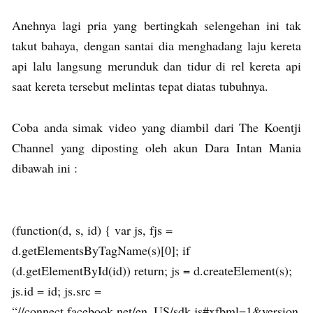
Anehnya lagi pria yang bertingkah selengehan ini tak
takut bahaya, dengan santai dia menghadang laju kereta
api lalu langsung merunduk dan tidur di rel kereta api
saat kereta tersebut melintas tepat diatas tubuhnya.
Coba anda simak video yang diambil dari The Koentji
Channel yang diposting oleh akun Dara Intan Mania
dibawah ini :
(function(d, s, id) { var js, fjs =
d.getElementsByTagName(s)[0]; if
(d.getElementById(id)) return; js = d.createElement(s);
js.id = id; js.src =
“//connect.facebook.net/en_US/sdk.js#xfbml=1&version