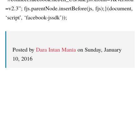
=v2.3”; fjs.parentNode.insertBefore(js, fjs);}(document,
‘script’, ‘facebook-jssdk’));
Posted by
Dara Intan Mania
on Sunday, January
10, 2016