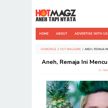
Skip
to
content
HOME
ABOUT
ADVERTISE WITH US
HOMEPAGE
/
HOT MAGAZINE
/
ANEH, REMAJA I
Aneh, Remaja Ini Menc
By
Hot