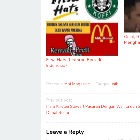
Gokil, 
Menghas
Fitsa Hats Restoran Baru di
Indonesia?
Posted in
Hot Magazine
Tagged
unik
Post
Previous post
navigation
Hah? Kristen Stewart Pacaran Dengan Wanita dan 
Dapat Restu
Leave a Reply