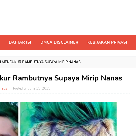
DAFTAR ISI
DMCA DISCLAIMER
KEBIJAKAN PRIVASI
NI MENCUKUR RAMBUTNYA SUPAYA MIRIP NANAS
ukur Rambutnya Supaya Mirip Nanas
magz
Posted on
June 15, 2015