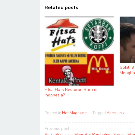
Related posts:
Gokil, 
Menghas
Fitsa Hats Restoran Baru di
Indonesia?
Posted in
Hot Magazine
Tagged
Aneh
,
unik
Post
Previous post
Aneh, Remaja Ini Mencukur Rambutnya Supaya Mir