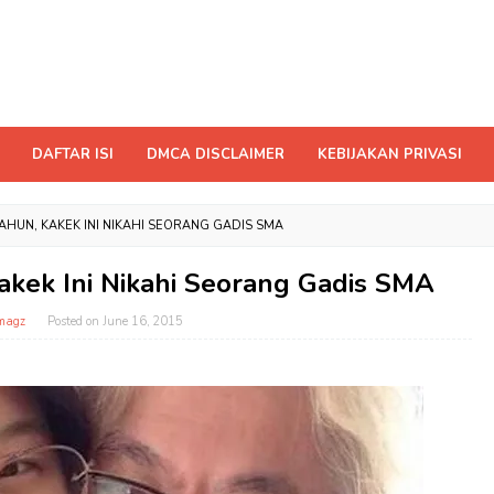
DAFTAR ISI
DMCA DISCLAIMER
KEBIJAKAN PRIVASI
AHUN, KAKEK INI NIKAHI SEORANG GADIS SMA
akek Ini Nikahi Seorang Gadis SMA
magz
Posted on
June 16, 2015