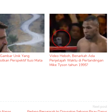
9 Gambar Unik Yang
Video Heboh, Benarkah Ada
ilkan Perspektif Ilusi Mata
Penjelajah Waktu di Pertandingan
Mike Tyson tahun 1995?
Next post
ip Nanas
Pedang Bersejarah Ini Digunakan Sebagai Pisau Dapur