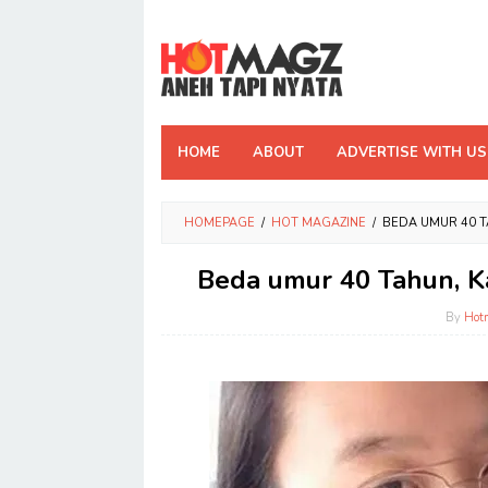
Skip
to
content
HOME
ABOUT
ADVERTISE WITH US
HOMEPAGE
/
HOT MAGAZINE
/
BEDA UMUR 40 T
Beda umur 40 Tahun, K
By
Hot