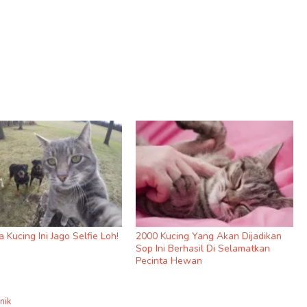
 Kucing Ini Jago Selfie Loh!
2000 Kucing Yang Akan Dijadikan
Sop Ini Berhasil Di Selamatkan
Pecinta Hewan
nik