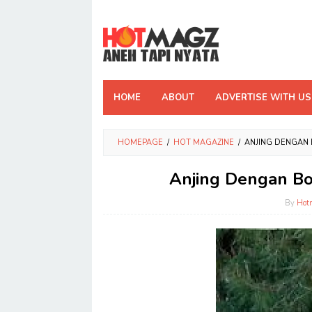
Skip
to
content
HOME
ABOUT
ADVERTISE WITH US
HOMEPAGE
/
HOT MAGAZINE
/
ANJING DENGAN
Anjing Dengan Bo
By
Hot