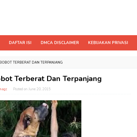
DAFTAR ISI
DMCA DISCLAIMER
KEBIJAKAN PRIVASI
 BOBOT TERBERAT DAN TERPANJANG
bot Terberat Dan Terpanjang
magz
Posted on
June 20, 2015