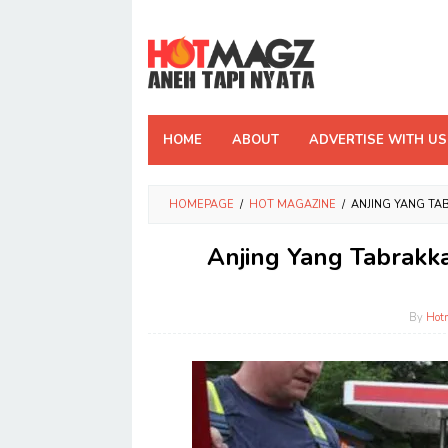
Skip
to
content
HOME
ABOUT
ADVERTISE WITH US
HOMEPAGE
/
HOT MAGAZINE
/
ANJING YANG TA
Anjing Yang Tabrakk
By
Hot