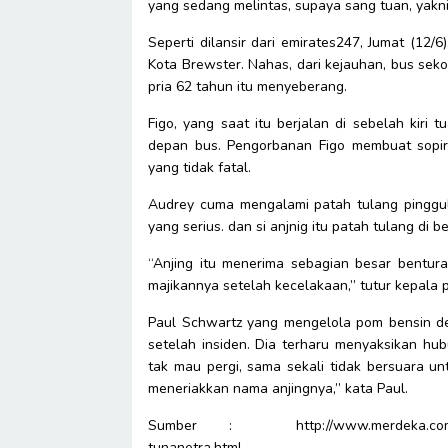
yang sedang melintas, supaya sang tuan, yakn
Seperti dilansir dari emirates247, Jumat (12/
Kota Brewster. Nahas, dari kejauhan, bus sek
pria 62 tahun itu menyeberang.
Figo, yang saat itu berjalan di sebelah kiri
depan bus. Pengorbanan Figo membuat sopi
yang tidak fatal.
Audrey cuma mengalami patah tulang pinggul,
yang serius. dan si anjnig itu patah tulang di
“Anjing itu menerima sebagian besar bentura
majikannya setelah kecelakaan,” tutur kepala p
Paul Schwartz yang mengelola pom bensin de
setelah insiden. Dia terharu menyaksikan hu
tak mau pergi, sama sekali tidak bersuara un
meneriakkan nama anjingnya,” kata Paul.
Sumber : http://www.merdeka.com/dunia/
tunanetra.html