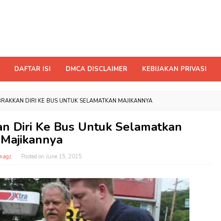
DAFTAR ISI
DMCA DISCLAIMER
KEBIJAKAN PRIVASI
BRAKKAN DIRI KE BUS UNTUK SELAMATKAN MAJIKANNYA
an Diri Ke Bus Untuk Selamatkan
Majikannya
magz
Posted on
June 15, 2015