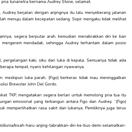
i pria tunanetra bernama Audrey Stone, selamat.
6), Audrey berjalan dengan anjingnya itu lalu menyeberang jalanan
olah menuju dalam kecepatan sedang. Sopir mengaku tidak melihat
 tuannya, segera berputar arah, kemudian menabrakkan diri ke ban
r mengerem mendadak, sehingga Audrey terhantam dalam posisi
 pergelangan kaki, siku dan luka di kepala. Semuanya tidak ada
 beberapa tempat, nyaris kehilangan nyawanya.
n. meskipun luka parah, (Figo) berkeras tidak mau meninggalkan
olisi Brewster John Del Gordo.
kat TKP, mengatakan segera berlari untuk memolong pria tua itu
bungan emosional yang terbangun antara Figo dan Audrey. “(Figo)
tuk memperlihatkan rasa sakit dari lukanya. Pemiliknya juga terus
kisah-haru-anjing-tabrakkan-diri-ke-bus-demi-selamatkan-