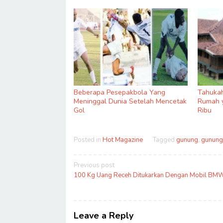
Beberapa Pesepakbola Yang
Tahukah
Meninggal Dunia Setelah Mencetak
Rumah 
Gol
Ribu
Posted in
Hot Magazine
Tagged
gunung
,
gunung
Post
Previous post
navigation
100 Kg Uang Receh Ditukarkan Dengan Mobil BM
Leave a Reply