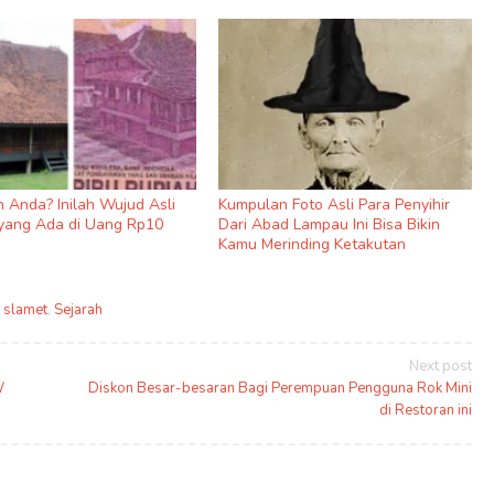
 Anda? Inilah Wujud Asli
Kumpulan Foto Asli Para Penyihir
yang Ada di Uang Rp10
Dari Abad Lampau Ini Bisa Bikin
Kamu Merinding Ketakutan
 slamet
,
Sejarah
Next post
W
Diskon Besar-besaran Bagi Perempuan Pengguna Rok Mini
di Restoran ini