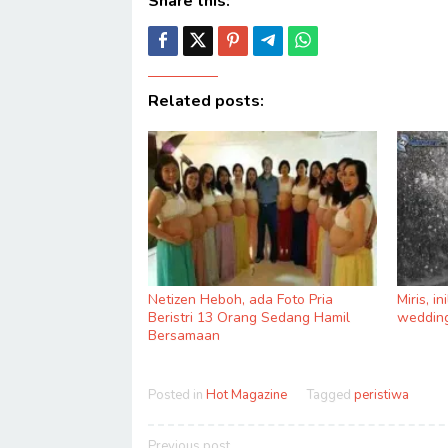
Share this:
Related posts:
Netizen Heboh, ada Foto Pria
Miris, i
Beristri 13 Orang Sedang Hamil
wedding
Bersamaan
Posted in
Hot Magazine
Tagged
peristiwa
Post
Previous post