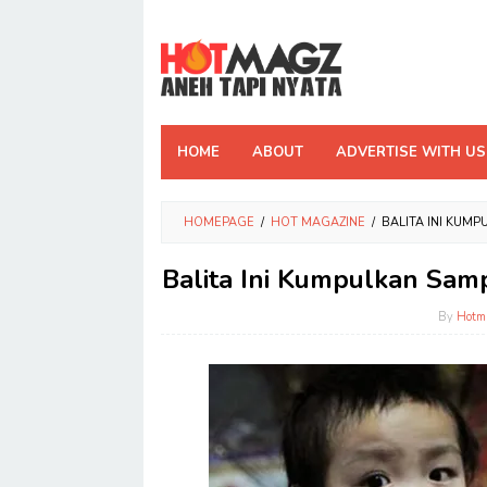
Skip
to
content
HOME
ABOUT
ADVERTISE WITH US
HOMEPAGE
/
HOT MAGAZINE
/
BALITA INI KUM
Balita Ini Kumpulkan Samp
By
Hotm