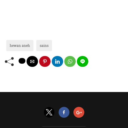
hewan aneh
sains