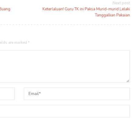
Next post
 Buang
Keterlaluan! Guru TK ini Paksa Murid-murid Lelaki
Tanggalkan Pakaian
ields are marked
*