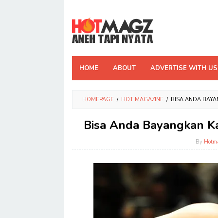
Skip
to
content
HOME
ABOUT
ADVERTISE WITH US
HOMEPAGE
/
HOT MAGAZINE
/
BISA ANDA BAYA
Bisa Anda Bayangkan Ka
By
Hotm