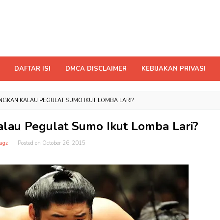
DAFTAR ISI
DMCA DISCLAIMER
KEBIJAKAN PRIVASI
NGKAN KALAU PEGULAT SUMO IKUT LOMBA LARI?
lau Pegulat Sumo Ikut Lomba Lari?
agz
Posted on
October 26, 2015