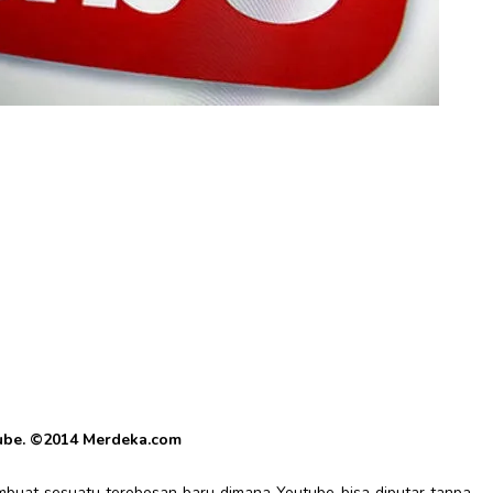
ube. ©2014 Merdeka.com
mbuat sesuatu terobosan baru dimana Youtube bisa diputar tanpa