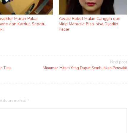
royektor Murah Pakai
Awas! Robot Makin Canggih dan
one dan Kardus Sepatu,
Mirip Manusia Bisa-bisa Dijadiin
k!
Pacar
Next post
n Tisu
Minuman Hitam Yang Dapat Sembuhkan Penyakit
ields are marked
*