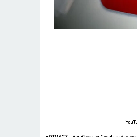
YouT
HOTMAGZ –
Baru0baru ini Google sedan me