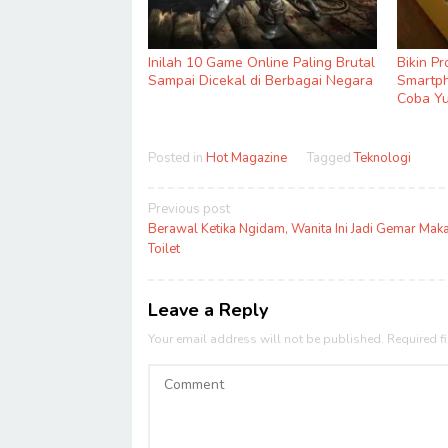
Inilah 10 Game Online Paling Brutal
Bikin P
Sampai Dicekal di Berbagai Negara
Smartph
Coba Yu
Posted in
Hot Magazine
Tagged
Teknologi
Post
Previous post
navigation
Berawal Ketika Ngidam, Wanita Ini Jadi Gemar Maka
Toilet
Leave a Reply
Your email address will not be published.
Required f