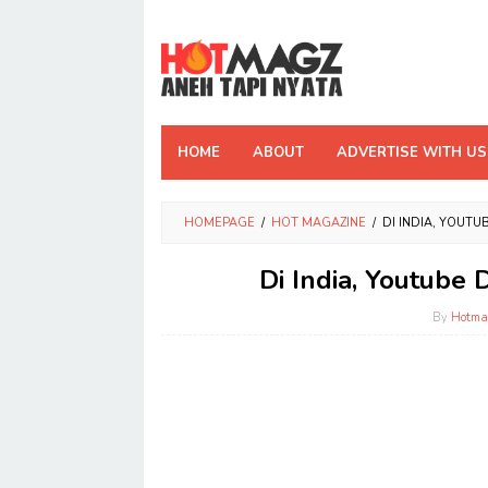
Skip
to
content
HOME
ABOUT
ADVERTISE WITH US
HOMEPAGE
/
HOT MAGAZINE
/
DI INDIA, YOUTU
Di India, Youtube 
By
Hotma