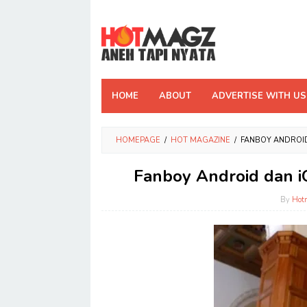
Skip
to
content
HOME
ABOUT
ADVERTISE WITH US
HOMEPAGE
/
HOT MAGAZINE
/
FANBOY ANDROID
Fanboy Android dan i
By
Hot