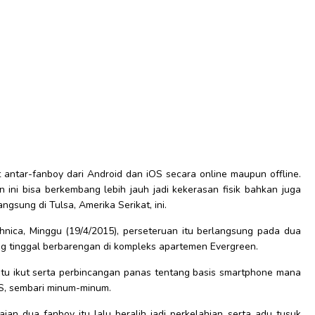
 antar-fanboy dari Android dan iOS secara online maupun offline.
ni bisa berkembang lebih jauh jadi kekerasan fisik bahkan juga
angsung di Tulsa, Amerika Serikat, ini.
hnica, Minggu (19/4/2015), perseteruan itu berlangsung pada dua
ang tinggal berbarengan di kompleks apartemen Evergreen.
itu ikut serta perbincangan panas tentang basis smartphone mana
OS, sembari minum-minum.
aian dua fanboy itu lalu beralih jadi perkelahian serta adu tusuk