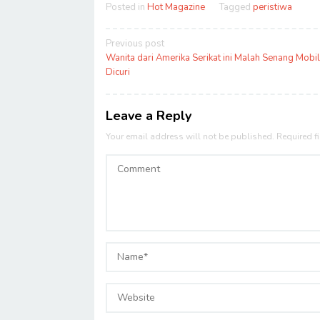
Posted in
Hot Magazine
Tagged
peristiwa
Post
Previous post
navigation
Wanita dari Amerika Serikat ini Malah Senang Mobi
Dicuri
Leave a Reply
Your email address will not be published.
Required f