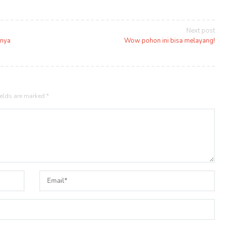
Next post
lnya
Wow pohon ini bisa melayang!
ields are marked
*