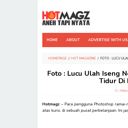
Skip
to
content
HOME
ABOUT
ADVERTISE WITH US
HOMEPAGE
/
HOT MAGAZINE
/
FOTO : LUCU ULA
Foto : Lucu Ulah Iseng 
Tidur Di 
By
Hotm
Hotmagz
– Para pengguna Photoshop ramai-ra
atas kursi, di sebuah pusat perbelanjaan. Ini j