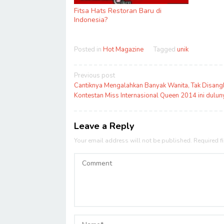
Fitsa Hats Restoran Baru di
Indonesia?
Posted in
Hot Magazine
Tagged
unik
Post
Previous post
navigation
Cantiknya Mengalahkan Banyak Wanita, Tak Disang
Kontestan Miss Internasional Queen 2014 ini dulun
Leave a Reply
Your email address will not be published.
Required f