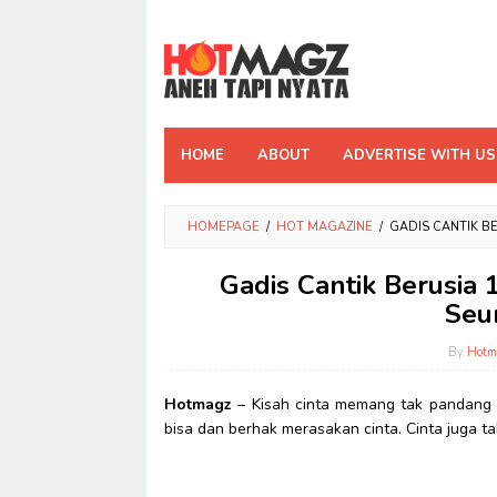
Skip
to
content
HOME
ABOUT
ADVERTISE WITH US
HOMEPAGE
/
HOT MAGAZINE
/
GADIS CANTIK B
Gadis Cantik Berusia 
Seu
By
Hotm
Hotmagz
– Kisah cinta memang tak pandang b
bisa dan berhak merasakan cinta. Cinta juga ta