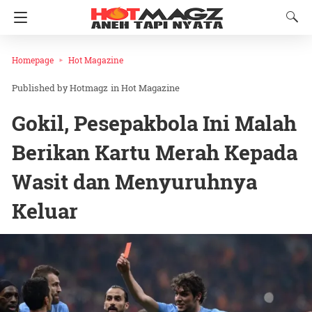
Homepage
Hot Magazine
Hotmagz
in
Hot Magazine
Gokil, Pesepakbola Ini Malah
Berikan Kartu Merah Kepada
Wasit dan Menyuruhnya
Keluar