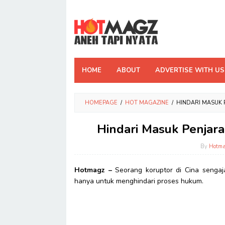
Skip
to
content
HOME
ABOUT
ADVERTISE WITH US
HOMEPAGE
/
HOT MAGAZINE
/
HINDARI MASUK P
Hindari Masuk Penjara
By
Hotma
Hotmagz –
Seorang koruptor di Cina sengaj
hanya untuk menghindari proses hukum.