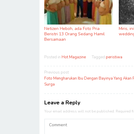
Netizen Heboh, ada Foto Pria
Miris, i
Beristri 13 Orang Sedang Hamil
wedding
Bersamaan
Posted in
Hot Magazine
Tagged
peristiwa
Post
Previous post
navigation
Foto Mengharukan Ibu Dengan Bayinya Yang Akan P
Surga
Leave a Reply
Your email address will not be published.
Required f