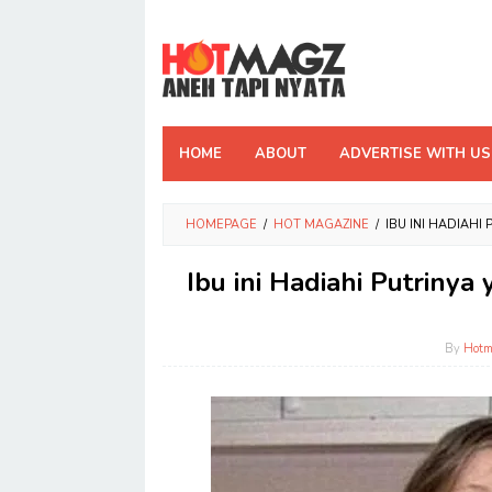
Skip
to
content
HOME
ABOUT
ADVERTISE WITH US
HOMEPAGE
/
HOT MAGAZINE
/
IBU INI HADIAH
Ibu ini Hadiahi Putriny
By
Hot