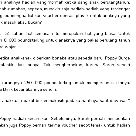
 anaknya hadiah yang ‘normal’ ketika sang anak berulangtahun.
umah-rumahan, sepeda, mungkin saja hadiah-hadiah yang terdengar
g ibu menghadiahkan voucher operasi plastik untuk anaknya yang
ak masuk akal, bukan?
r 51 tahun, hal semacam itu merupakan hal yang biasa. Untuk
ah 8. 000 poundsterling untuk anaknya yang bakal berulang tahun
ng wajar.
ur ketika anak-anak diberikan boneka atau sepeda baru, Poppy Burge
lastik dari ibunya. Tak mengherankan, karena Sarah sendiri
kurangnya 250. 000 poundsterling untuk mempercantik dirinya.
 klinik kecantikannya sendiri.
 anakku. Ia bakal berterimakasih padaku nantinya saat dewasa, ”
 Poppy hadiah kecantikan. Sebelumnya, Sarah pernah memberikan
hkan juga Poppy pernah terima voucher sedot lemak untuk hadiah