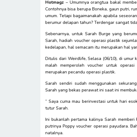
Hotmagz
– Umumnya orangtua bakal memberi
Contohnya bisa berupa Boneka, gaun putri, r
umum. Tetapi bagaimanakah apabila seseoran
berumur delapan tahun? Terdengar sangat tid
Sebenarnya, untuk Sarah Burge yang berumu
Sarah, hadiah voucher operasi plastik sejuml
kedelapan, hal semacam itu merupakan hal ya
Ditulis dari Weirdlife, Selasa (06/10), di um
malah memperoleh voucher untuk operasi p
merupakan pecandu operasi plastik.
Sarah sendiri sudah menggunakan sekurang-
Sarah yang bekas perawat ini saat ini membuka
” Saya cuma mau berinvestasi untuk hari esok
tutur Sarah.
Ini bukanlah pertama kalinya Sarah memberi
putrinya Poppy voucher operasi payudara. Ba
natalnya.